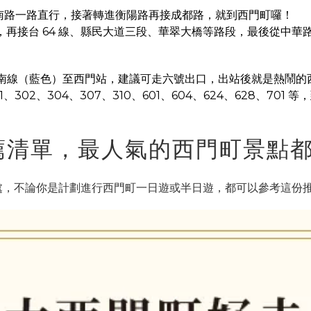
南路一路直行，接著轉進衡陽路再接成都路，就到西門町囉！
再接台 64 線、縣民大道三段、華翠大橋等路段，最後從中華
南線（藍色）至西門站，建議可走六號出口，出站後就是熱鬧的
302、304、307、310、601、604、624、628、701
薦清單，最人氣的西門町景點
去處，不論你是計劃進行西門町一日遊或半日遊，都可以參考這份