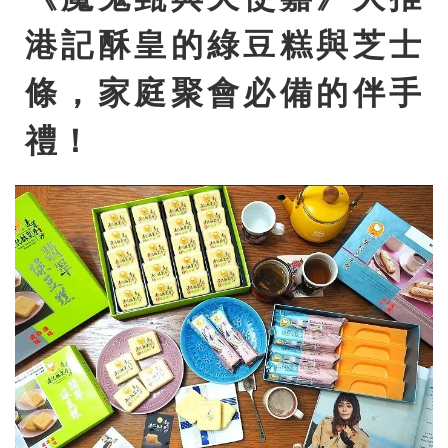
港記酥皇的綠豆糕與芝士
條，家庭聚會必備的伴手
禮！