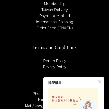
Membership
Taiwan Delivery
Payment Method
International Shipping
Order Form (CN&EN)
Terms and Conditions
Return Policy
Privacy Policy
Contact
港記酥皇
Phone / +886-2-23895587
Hours / 10:00-19:00
Mail / kongkeetw1998@gmail.com