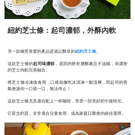
紐約芝士條：起司濃郁，外酥內軟
另一款極受喜愛的產品是港記酥皇的
紐約芝士條
。
這款芝士條的
起司味濃郁
，底部的餅乾層酥脆且不油膩，與濃密
的芝士內餡完美融合。
將芝士條冷凍後食用，口感就像吃冰淇淋一般清爽，而起司的香
氣會讓你一口接一口，無法停止！
這款芝士條尤其適合配上一杯咖啡，享受一段美好的午後時光。
它富含鈣質，非常適合兒童食用，成為家庭日聚會的絕佳選擇。