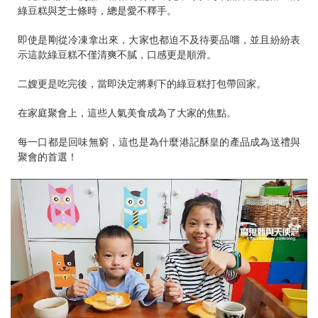
綠豆糕與芝士條時，總是愛不釋手。
即使是剛從冷凍拿出來，大家也都迫不及待要品嚐，並且紛紛表
示這款綠豆糕不僅清爽不膩，口感更是順滑。
二嫂更是吃完後，當即決定將剩下的綠豆糕打包帶回家。
在家庭聚會上，這些人氣美食成為了大家的焦點。
每一口都是回味無窮，這也是為什麼港記酥皇的產品成為送禮與
聚會的首選！