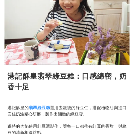
港記酥皇翡翠綠豆糕：口感綿密，奶
香十足
港記酥皇的
翡翠綠豆糕
選用去殼後的綠豆仁，搭配植物油與進口
安佳奶油精心研磨，製作出細緻的綠豆蓉。
獨特的內餡使用紅豆泥製作，讓每一口都帶有紅豆的香甜，與綠
豆的清新相得益彰。