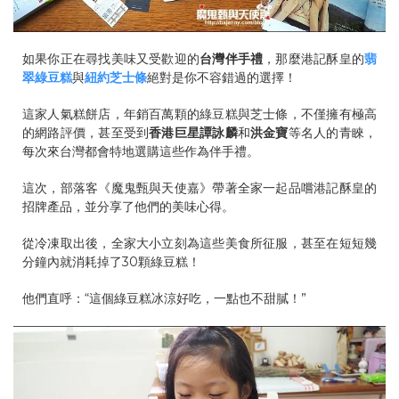
如果你正在尋找美味又受歡迎的
台灣伴手禮
，那麼港記酥皇的
翡
翠綠豆糕
與
紐約芝士條
絕對是你不容錯過的選擇！
這家人氣糕餅店，年銷百萬顆的綠豆糕與芝士條，不僅擁有極高
的網路評價，甚至受到
香港巨星譚詠麟
和
洪金寶
等名人的青睞，
每次來台灣都會特地選購這些作為伴手禮。
這次，部落客《魔鬼甄與天使嘉》帶著全家一起品嚐港記酥皇的
招牌產品，並分享了他們的美味心得。
從冷凍取出後，全家大小立刻為這些美食所征服，甚至在短短幾
分鐘內就消耗掉了30顆綠豆糕！
他們直呼：“這個綠豆糕冰涼好吃，一點也不甜膩！”