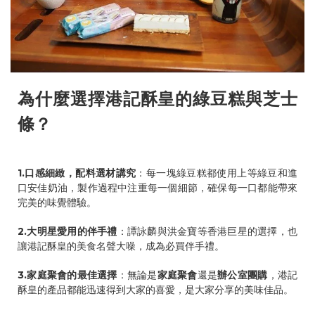
為什麼選擇港記酥皇的綠豆糕與芝士
條？
1.口感細緻，配料選材講究
：每一塊綠豆糕都使用上等綠豆和進
口安佳奶油，製作過程中注重每一個細節，確保每一口都能帶來
完美的味覺體驗。
2.大明星愛用的伴手禮
：譚詠麟與洪金寶等香港巨星的選擇，也
讓港記酥皇的美食名聲大噪，成為必買伴手禮。
3.家庭聚會的最佳選擇
：無論是
家庭聚會
還是
辦公室團購
，港記
酥皇的產品都能迅速得到大家的喜愛，是大家分享的美味佳品。